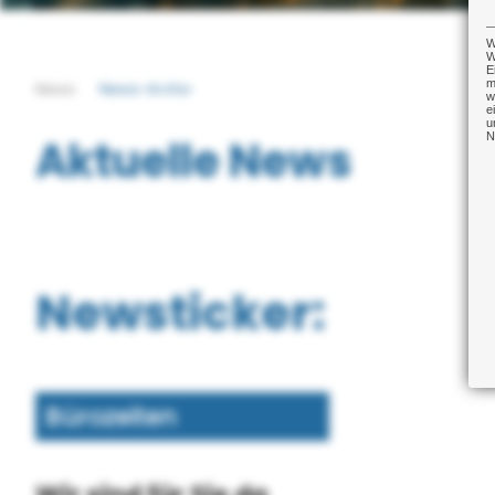
W
W
E
m
News
News-Archiv
w
e
u
N
Aktuelle News
Newsticker:
Bürozeiten