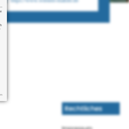
https://www.wiesent-makler.de
re
ch
n
um
Rechtliches
Impressum